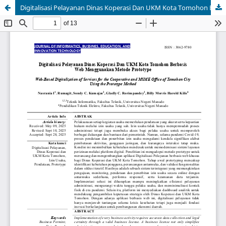
Digitalisasi Pelayanan Dinas Koperasi Dan UKM Kota Tomohon Berbasis Web Menggunakan Metode Prototype